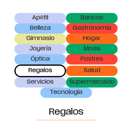
Apētit
Bancos
Belleza
Gastronomía
Gimnasio
Hogar
Joyería
Moda
Óptica
Postres
Regalos
Salud
Servicios
Supermercado
Tecnología
Regalos