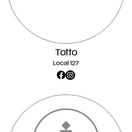
Totto
Local 127